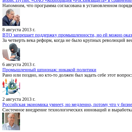
Борис Путин: «ОАО «Корпорация «Росхимзащита» в сравнении
Напомним, что программа согласована в установленном поряд
8 августа 2013 г.
ВТО запрещает поддержку промышленности, но ей можно оказа
За четверть века реформ, когда не было крупных революций вест
6 августа 2013 г.
Промышленный шпионаж: никакой политики
Рано или поздно, но кто-то должен был задать себе этот вопро
2 августа 2013 г.
Российская экономика умнеет, но медленно, потому что у бизн
Системное внедрение технологических инноваций и выработк