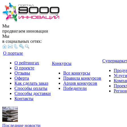
Мы
продвигаем инновации
Мы
в социальных сетях:
О портале
Супермарке
О рейтингах
Конкурсы
О проекте
Проду
Отзывы
Все конкурсы
Услуг
Оферта
Правила конкурсов
Компа
Как сделать заказ
Архив конкурсов
Проек
Способы оплаты
Победители
Регио
Способы доставки
Контакты
Последние новости