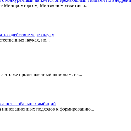
 с конкурентами движется опережающими темпами по внедрени
ке Минпромторгом, Минэкономразвития и...
ть содействие через науку
ествен­ных науках, но...
с: а что же промышленный шпионаж, на...
еса нет глобальных амбиций
а инновационных подходов к формированию...