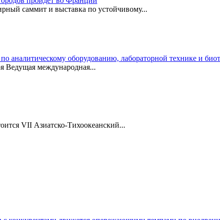
городов пройдет во Франции
ирный саммит и выставка по устойчивому...
 по аналитическому оборудованию, лабораторной технике и био
4-я Ведущая международная...
стоится VII Азиатско-Тихоокеанский...