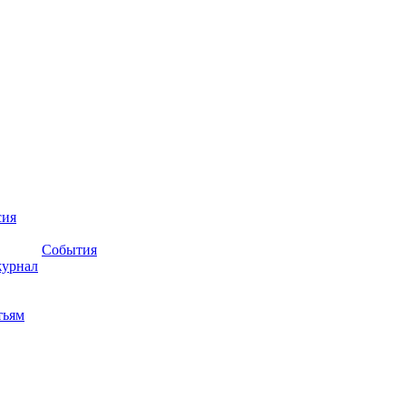
сия
События
журнал
тьям