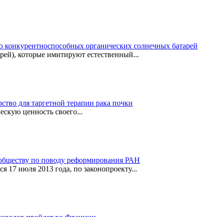
ию конкурентноспособных органических солнечных батарей
рей), которые имитируют естественный...
ство для таргетной терапии рака почки
скую ценность своего...
обществу по поводу реформирования РАН
 17 июля 2013 года, по законопроекту...