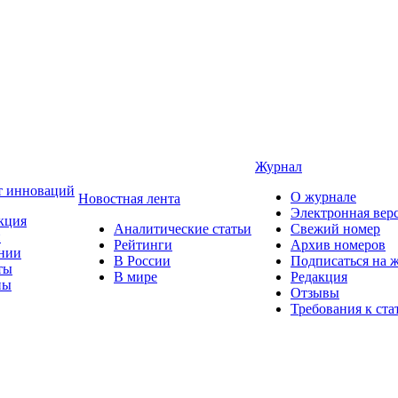
Журнал
т инноваций
О журнале
Новостная лента
Электронная вер
кция
Аналитические статьи
Свежий номер
и
Рейтинги
Архив номеров
нии
В России
Подписаться на 
ты
В мире
Редакция
ны
Отзывы
Требования к ста