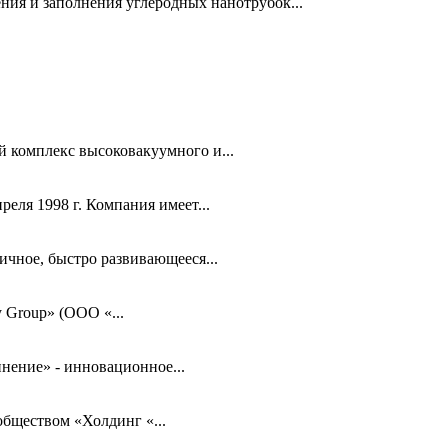
ия и заполнения углеродных нанотрубок...
 комплекс высоковакуумного и...
еля 1998 г. Компания имеет...
ое, быстро развивающееся...
 Group» (ООО «...
ение» - инновационное...
бществом «Холдинг «...