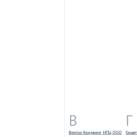
В
Г
Вектор-Кондвент, НПЦ ООО
Газав