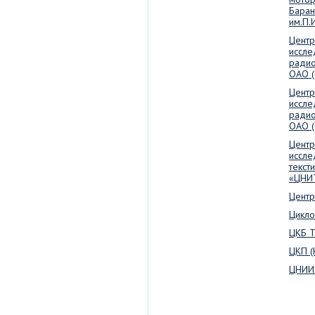
Баран
им.П.
Центр
иссле
радио
ОАО (
Центр
иссле
радио
ОАО (
Центр
иссле
текст
«ЦНИ
Центр
Цикло
ЦКБ 
ЦКП 
ЦНИИ