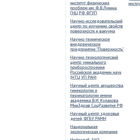
институт физических
инстр
проблем им. Ф.В.Лукина,
ГНЦ РФ ФГУП
Научно-исследовательский
центр по изучению свойств
поверхности и вакуума
Научно-техническое
внедренческое
предприятие "Поверхность"
Научно-технологический
центр уникального
приборостроения
Российской академии наук
(НТЦ УП РАН)
Научный центр акушерства,
гинекологии и
перинатологии имени
академика В.И. Кулакова,
МинЗдрав СоцРазвития РФ
Научный центр здоровья
детей, ФГБУ РАМН
Национальная
экологическая компания
Нейролаб, ЗАО