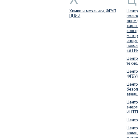
Химии и механики, ФГУП
Центр
ЦНИИ
польз
опре
харак
конст
матер
энерг
покол
«ВТИ
Центр
техно
Центр
ФГБУ
Центр
безоп
авиац
Центр
энерг
ИНТЕ
Центр
Центр
авиац
мотор