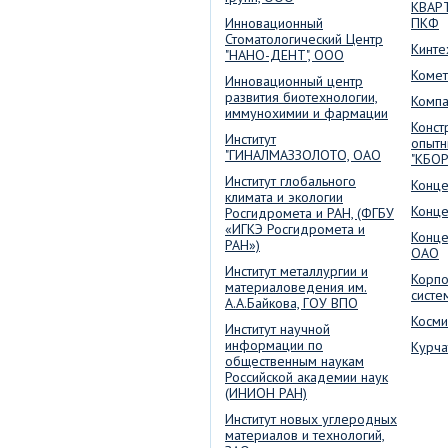
КВАРТ
Инновационный
ПКФ
Стоматологический Центр
Кинте
"НАНО-ДЕНТ", ООО
Комет
Инновационный центр
развития биотехнологии,
Компа
иммунохимии и фармации
Конст
Институт
опытн
"ГИНАЛМАЗЗОЛОТО, ОАО
"КБОР"
Институт глобального
Конце
климата и экологии
Конце
Росгидромета и РАН, (ФГБУ
«ИГКЭ Росгидромета и
Конце
РАН»)
ОАО
Институт металлургии и
Корпо
материаловедения им.
систе
А.А.Байкова, ГОУ ВПО
Косми
Институт научной
информации по
Курча
общественным наукам
Российской академии наук
(ИНИОН РАН)
Институт новых углеродных
материалов и технологий,