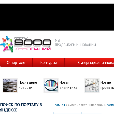
МЫ
ПРОДВИГАЕМ ИННОВАЦИИ
О портале
Конкурсы
Супермаркет иннов
Последние
Новая
Новые
новости
аналитика
проект
ПОИСК ПО ПОРТАЛУ В
Главная
» Супермаркет инноваций »
Комп
ЯНДЕКСЕ
Вы здесь