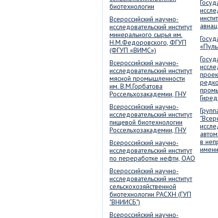
Госуд
биотехнологии
иссле
инсти
Всероссийский научно-
авиац
исследовательский институт
минерального сырья им.
Госуд
Н.М.Федоровского, ФГУП
«Пуль
(ФГУП «ВИМС»)
Госуд
Всероссийский научно-
иссле
исследовательский институт
проек
мясной промышленности
редко
им. В.М.Горбатова
пром
Россельхозакадемии, ГНУ
Гиред
Всероссийский научно-
Групп
исследовательский институт
"Всер
пищевой биотехнологии
иссле
Россельхозакадемии, ГНУ
автом
в не
Всероссийский научно-
имени
исследовательский институт
по переработке нефти, ОАО
Всероссийский научно-
исследовательский институт
сельскохозяйственной
биотехнологии РАСХН (ГУП
"ВНИИСБ")
Всероссийский научно-