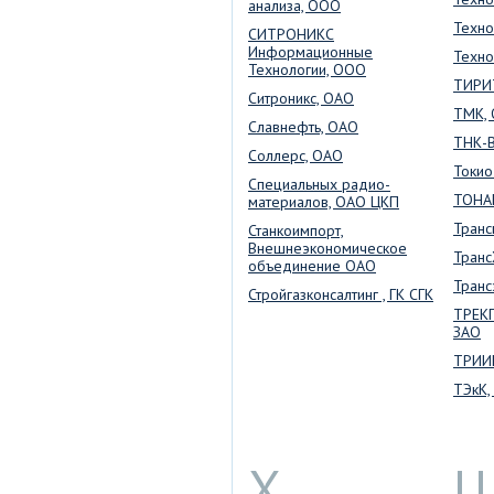
анализа, ООО
Техн
СИТРОНИКС
Информационные
Техно
Технологии, ООО
ТИРИ
Ситроникс, ОАО
ТМК,
Славнефть, ОАО
ТНК-В
Соллерс, ОАО
Токио
Специальных радио-
ТОНА
материалов, ОАО ЦКП
Транс
Станкоимпорт,
Внешнеэкономическое
Транс
объединение ОАО
Транс
Стройгазконсалтинг , ГК СГК
ТРЕК
ЗАО
ТРИИ
ТЭкК,
Х
Ц