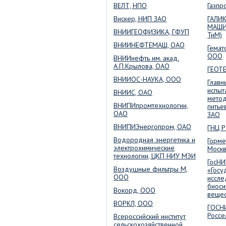
ВЕЛТ, НПО
Газпр
Вискер, НИП ЗАО
ГАЛИ
МАШИ
ВНИИГЕОФИЗИКА, ГФУП
ТиМ)
ВНИИНЕФТЕМАШ, ОАО
Гемат
ООО
ВНИИнефть им. акад.
А.П.Крылова, ОАО
ГЕОТЕ
ВНИИОС-НАУКА, ООО
Главн
испыт
ВНИИС, ОАО
метод
ВНИПИпромтехнологии,
питье
ОАО
ЗАО
ВНИПИЭнергопром, ОАО
ГНЦ 
Водородная энергетика и
Горме
электрохимические
Моск
технологии, ЦКП НИУ МЭИ
ГосНИ
Воздушные фильтры М,
«Госу
ООО
иссле
биоси
Вокорд, ООО
вещес
ВОРКЛ, ООО
ГОСН
Россе
Всероссийский институт
сельскохозяйственной