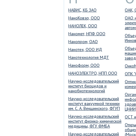
НАВИС, КБ ЗАО
ОАК,
НаноКовэр, ООО
ОАО «
элект
НАНОЛЕК, ООО
автом
Наномет, НПФ ООО
Объе
Иннов
Нанопром, ОАО
Объе
Нанотех, ООО ИД
машин
Нанотехнология МДТ
завод
Наноформ, ООО
Онко
НАНОЭЛЕКТРО, НПП ООО
ОПК 
Научно-исследовательский
Оптик
институт биоцидов и
измер
нанобиотехнологий
Орган
Научно-исследовательский
инфо
институт вакуумной техники
здрав
им. С. А. Векшинского, ФГУП
ЦНИИ
Научно-исследовательский
ОСТ и
институт физико-химической
Откры
медицины, ФГУ ФМБА
общес
Научно-исследовательский
(Моск