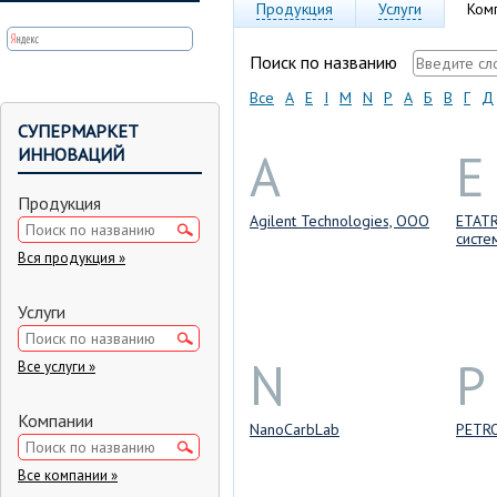
Продукция
Услуги
Ком
Поиск по названию
Все
A
E
I
M
N
P
А
Б
В
Г
Д
СУПЕРМАРКЕТ
A
E
ИННОВАЦИЙ
Продукция
Agilent Technologies, ООО
ETATR
систе
Вся продукция »
Услуги
N
P
Все услуги »
Компании
NanoCarbLab
PETRO
Все компании »