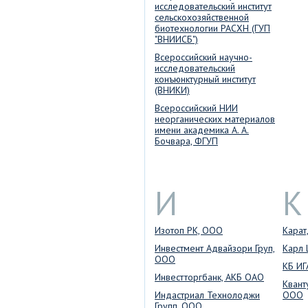
исследовательский институт
сельскохозяйственной
биотехнологии РАСХН (ГУП
"ВНИИСБ")
Всероссийский научно-
исследовательский
конъюнктурный институт
(ВНИКИ)
Всероссийский НИИ
неорганических материалов
имени академика А. А.
Бочвара, ФГУП
И
К
Изотоп РК, ООО
Карат
Инвестмент Адвайзори Груп,
Карл 
ООО
КБ ИГ
Инвестторгбанк, АКБ ОАО
Квант
Индастриал Технолоджи
ООО
Групп, ООО