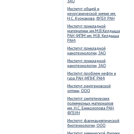
ЗАО
Институт общей и
неорганической химии им.
Н.С. Курнакова, ФГБУ РАН
Институт прикладной
математики им.М.В.Келдыша
РАН (ИПМ им. М.В. Келдыша
РАН)
Институт прикладной
нанотехнологии, ЗАО
Институт прикладной
нанотехнологии, ЗАО
Институт проблем нефти и
газа РАН (ИПНГ РАН)
Институт рентгеновской
оптики, ООО
Институт синтетических
полимерных материалов
им. Н.С. Ениколопова РАН,
ФГБУН
Институт фармацевтической
биотехнологии, ООО
Институт химической физики