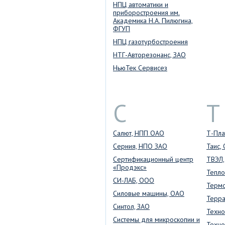
НПЦ автоматики и
приборостроения им.
Академика Н.А. Пилюгина,
ФГУП
НПЦ газотурбостроения
НТГ-Авторезонанс, ЗАО
НьюТек Сервисез
С
Т
Салют, НПП ОАО
Т-Пл
Серния, НПО ЗАО
Таис,
Сертификационный центр
ТВЭЛ
«Продэкс»
Тепло
СИ-ЛАБ, OOO
Термо
Силовые машины, ОАО
Терра
Синтол, ЗАО
Техн
Системы для микроскопии и
Техно