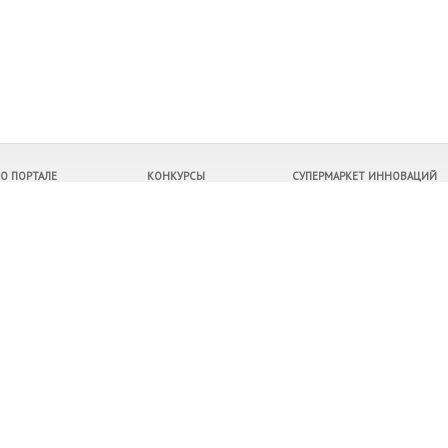
О ПОРТАЛЕ
КОНКУРСЫ
СУПЕРМАРКЕТ ИННОВАЦИЙ
Контакты
Все конкурсы
Продукция
О рейтингах
Правила конкурсов
Услуги
Архив конкурсов
Компании
Победители
Инвестиционные проекты
Регионы
Расскажите о нас своим друзьям
©
9