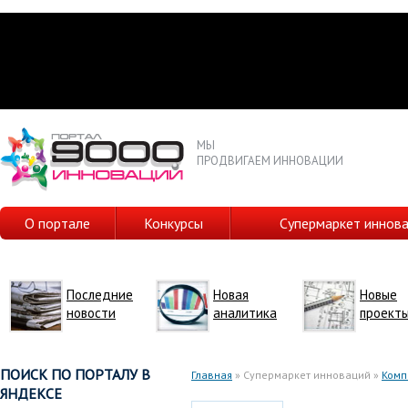
МЫ
ПРОДВИГАЕМ ИННОВАЦИИ
О портале
Конкурсы
Супермаркет иннов
Последние
Новая
Новые
новости
аналитика
проект
ПОИСК ПО ПОРТАЛУ В
Главная
» Супермаркет инноваций »
Комп
ЯНДЕКСЕ
Вы здесь