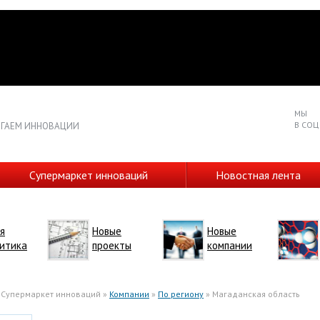
МЫ
В СОЦ
ГАЕМ ИННОВАЦИИ
Супермаркет инноваций
Новостная лента
я
Новые
Новые
итика
проекты
компании
 Супермаркет инноваций »
Компании
»
По региону
» Магаданская область
десь