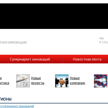
МЫ
В СОЦ
ГАЕМ ИННОВАЦИИ
Супермаркет инноваций
Новостная лента
я
Новые
Новые
итика
проекты
компании
ЕГИОНЫ
»
Супермаркет инноваций