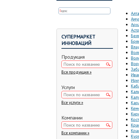
Вы з
Алт
Аму
Арх
Аст
Бел
СУПЕРМАРКЕТ
Бря
ИННОВАЦИЙ
Вла
Вол
Продукция
Вол
Вор
Заб
Вся продукция »
Ива
Ирк
Каб
Услуги
Кал
Кал
Все услуги »
Кар
Кем
Кир
Компании
Кос
Кра
Кра
Все компании »
Кур