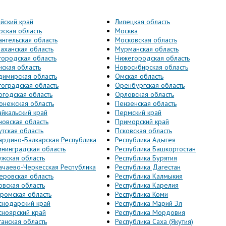
десь
айский край
Липецкая область
рская область
Москва
ангельская область
Московская область
раханская область
Мурманская область
городская область
Нижегородская область
нская область
Новосибирская область
димирская область
Омская область
гоградская область
Оренбургская область
огодская область
Орловская область
онежская область
Пензенская область
айкальский край
Пермский край
новская область
Приморский край
утская область
Псковская область
ардино-Балкарская Республика
Республика Адыгея
ининградская область
Республика Башкортостан
ужская область
Республика Бурятия
ачаево-Черкесская Республика
Республика Дагестан
еровская область
Республика Калмыкия
овская область
Республика Карелия
тромская область
Республика Коми
снодарский край
Республика Марий Эл
сноярский край
Республика Мордовия
ганская область
Республика Саха (Якутия)