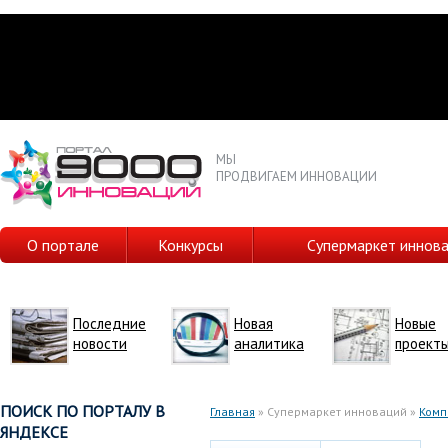
МЫ
ПРОДВИГАЕМ ИННОВАЦИИ
О портале
Конкурсы
Супермаркет иннов
Последние
Новая
Новые
новости
аналитика
проект
ПОИСК ПО ПОРТАЛУ В
Главная
» Супермаркет инноваций »
Комп
ЯНДЕКСЕ
Вы здесь