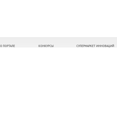
О ПОРТАЛЕ
КОНКУРСЫ
СУПЕРМАРКЕТ ИННОВАЦИЙ
Контакты
Все конкурсы
Продукция
О рейтингах
Правила конкурсов
Услуги
Архив конкурсов
Компании
Победители
Инвестиционные проекты
Регионы
Расскажите о нас своим друзьям
©
9