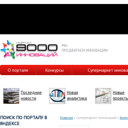
МЫ
ПРОДВИГАЕМ ИННОВАЦИИ
О портале
Конкурсы
Супермаркет иннов
Последние
Новая
Новые
новости
аналитика
проект
ПОИСК ПО ПОРТАЛУ В
Главная
» Супермаркет инноваций »
Комп
ЯНДЕКСЕ
Вы здесь