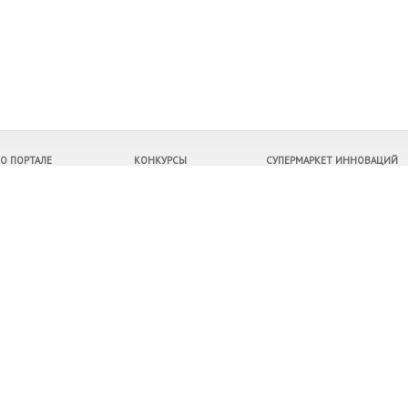
О ПОРТАЛЕ
КОНКУРСЫ
СУПЕРМАРКЕТ ИННОВАЦИЙ
Контакты
Все конкурсы
Продукция
О рейтингах
Правила конкурсов
Услуги
Архив конкурсов
Компании
Победители
Инвестиционные проекты
Регионы
Расскажите о нас своим друзьям
©
9