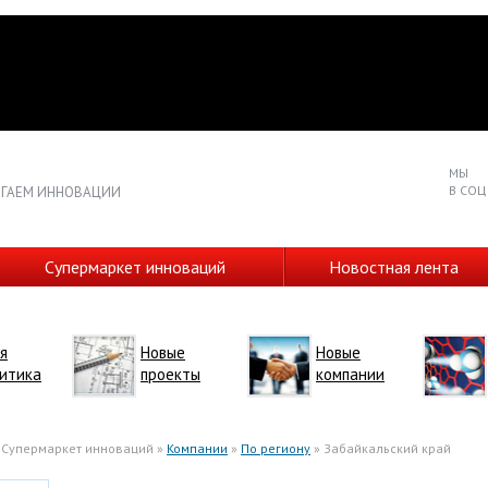
МЫ
В СОЦ
ГАЕМ ИННОВАЦИИ
Супермаркет инноваций
Новостная лента
я
Новые
Новые
итика
проекты
компании
 Супермаркет инноваций »
Компании
»
По региону
» Забайкальский край
десь