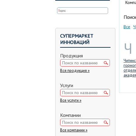
Комп
Поиск
Все
Ч
СУПЕРМАРКЕТ
Ч
ИННОВАЦИЙ
Продукция
Читинс
горно
отдел
Вся продукция »
акаде
Услуги
Все услуги »
Компании
Все компании »