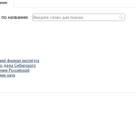
ании
 по названию
кий филиал института
го дела Сибирского
ения Российской
мии наук